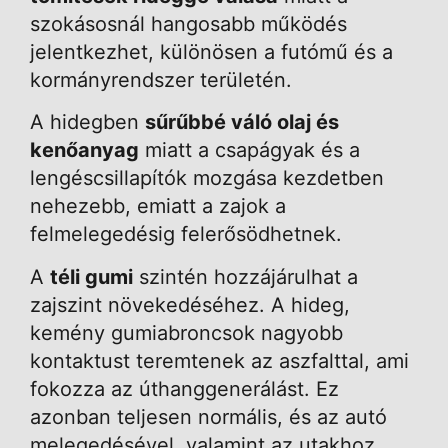
szokásosnál hangosabb működés
jelentkezhet, különösen a futómű és a
kormányrendszer területén.
A hidegben
sűrűbbé váló olaj és
kenőanyag
miatt a csapágyak és a
lengéscsillapítók mozgása kezdetben
nehezebb, emiatt a zajok a
felmelegedésig felerősödhetnek.
A
téli gumi
szintén hozzájárulhat a
zajszint növekedéséhez. A hideg,
kemény gumiabroncsok nagyobb
kontaktust teremtenek az aszfalttal, ami
fokozza az úthanggenerálást. Ez
azonban teljesen normális, és az autó
melegedésével, valamint az utakhoz