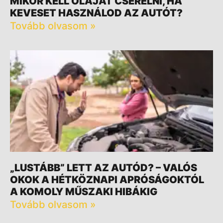
MIKOR KELL OLAJAT CSERÉLNI, HA
KEVESET HASZNÁLOD AZ AUTÓT?
Tovább olvasom »
„LUSTÁBB” LETT AZ AUTÓD? – VALÓS
OKOK A HÉTKÖZNAPI APRÓSÁGOKTÓL
A KOMOLY MŰSZAKI HIBÁKIG
Tovább olvasom »