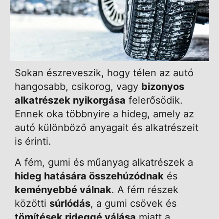
Sokan észreveszik, hogy télen az autó
hangosabb, csikorog, vagy
bizonyos
alkatrészek nyikorgása
felerősödik.
Ennek oka többnyire a hideg, amely az
autó különböző anyagait és alkatrészeit
is érinti.
A fém, gumi és műanyag alkatrészek a
hideg hatására összehúzódnak
és
keményebbé válnak
. A fém részek
közötti
súrlódás
, a gumi csövek és
tömítések rideggé válása
miatt a