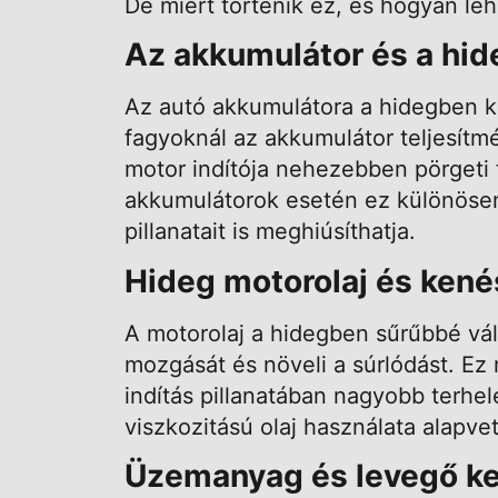
De miért történik ez, és hogyan leh
Az akkumulátor és a hid
Az autó akkumulátora a hidegben ke
fagyoknál az akkumulátor teljesítm
motor indítója nehezebben pörgeti 
akkumulátorok esetén ez különösen 
pillanatait is meghiúsíthatja.
Hideg motorolaj és kené
A motorolaj a hidegben sűrűbbé váli
mozgását és növeli a súrlódást. Ez
indítás pillanatában nagyobb terhelé
viszkozitású olaj használata alapv
Üzemanyag és levegő k