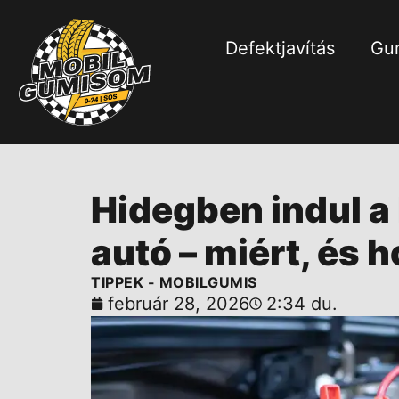
Defektjavítás
Gum
Hidegben indul a
autó – miért, és
TIPPEK - MOBILGUMIS
február 28, 2026
2:34 du.