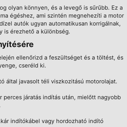
 olyan könnyen, és a levegő is sűrűbb. Ez a
sima égéshez, ami szintén megnehezíti a motor
dízel autók ugyan automatikusan korrigálnak,
 is érezhető a különbség.
nyítésére
lején ellenőrizd a feszültséget és a töltést, és
enge, cseréld ki.
 által javasolt téli viszkozitású motorolajat.
r perces járatás indítás után, mielőtt nagyobb
.
kár indítókábel vagy hordozható indító