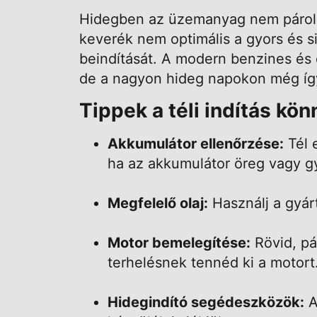
Hidegben az üzemanyag nem párolog
keverék nem optimális a gyors és 
beindítását. A modern benzines és 
de a nagyon hideg napokon még így
Tippek a téli indítás kön
Akkumulátor ellenőrzése:
Tél e
ha az akkumulátor öreg vagy gy
Megfelelő olaj:
Használj a gyártó
Motor bemelegítése:
Rövid, pá
terhelésnek tennéd ki a motort
Hidegindító segédeszközök:
A