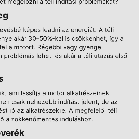
et megelőzni a téli indítási problémákat?
eg
vésbé képes leadni az energiát. A téli
énye akár 30–50%-kal is csökkenhet, így a
fel a motort. Régebbi vagy gyenge
problémás lehet, és akár a téli utazás első
s
k, ami lassítja a motor alkatrészeinek
 nemcsak nehezebb indítást jelent, de az
st ró az alkatrészekre. A megfelelő, téli
ető a zökkenőmentes induláshoz.
everék