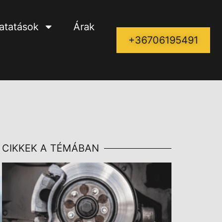
tatatások
Árak
+36706195491
CIKKEK A TÉMÁBAN