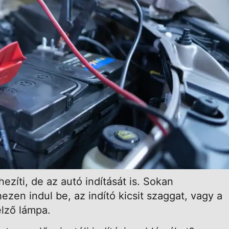
ezíti, de az autó indítását is. Sokan
ezen indul be, az indító kicsit szaggat, vagy a
elző lámpa.