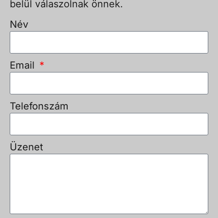
belül válaszolnak önnek.
Név
Email
Telefonszám
Üzenet