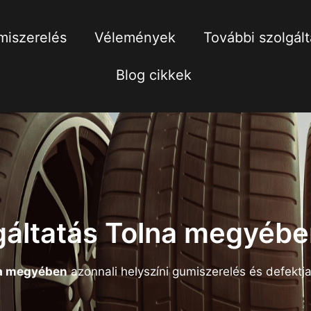
iszerelés
Vélemények
További szolgál
Blog cikkek
gáltatás Tolna megyébe
a megyében
azonnali helyszíni gumiszerelés és defektja