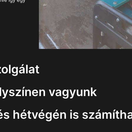
lve így egy
olgálat
elyszínen vagyunk
 hétvégén is számítha