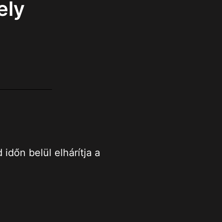
ely
dőn belül elhárítja a