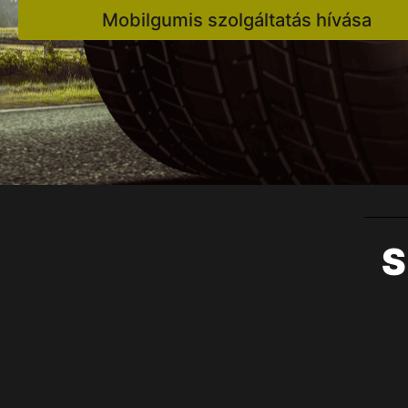
Mobilgumis szolgáltatás hívása
S