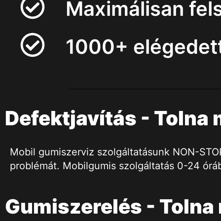
Maximálisan fel
1000+ elégedett
Defektjavítás - Toln
Mobil gumiszerviz szolgáltatásunk NON-STOP h
problémát. Mobilgumis szolgáltatás 0-24 órá
Gumiszerelés - Toln