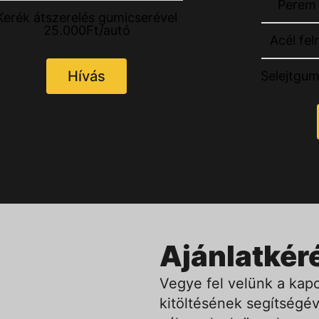
Perem 
Kerék átszerelés gumicserével
25.000Ft/autó
Acél fel
Hívás
Selejtgum
Ajánlatkér
Vegye fel velünk a kapc
kitöltésének segítségév