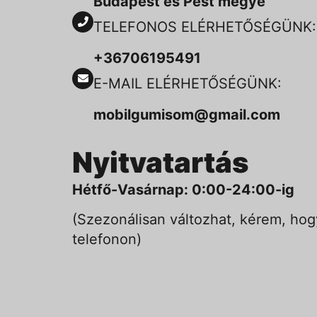
Budapest és Pest megye
TELEFONOS ELÉRHETŐSÉGÜNK:
+36706195491
E-MAIL ELÉRHETŐSÉGÜNK:
mobilgumisom@gmail.com
Nyitvatartás
Hétfő-Vasárnap: 0:00-24:00-ig
(Szezonálisan változhat, kérem, hog
telefonon)