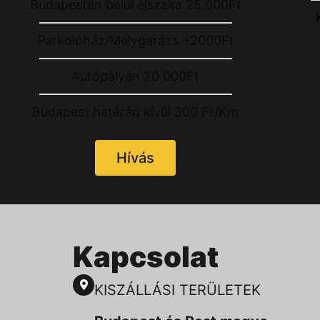
Budapesten belül éjszaka 25.000Ft
Parkolóház/Mélygarázs +2000Ft
Autópályán 20.000Ft
Budapest határán kívűl 300 Ft/Km
Hívás
Kapcsolat
KISZÁLLÁSI TERÜLETEK