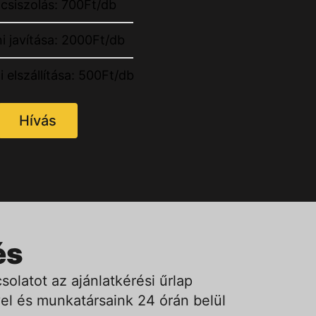
csiszolás: 700Ft/db
ni javítása: 2000Ft/db
i elszállítása: 500Ft/db
Hívás
és
solatot az ajánlatkérési űrlap
el és munkatársaink 24 órán belül