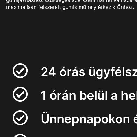
gumijavításhoz szükséges szerszámmal fel van szere
maximálisan felszerelt gumis műhely érkezik Önhöz.
24 órás ügyfélsz
1 órán belül a h
Ünnepnapokon és