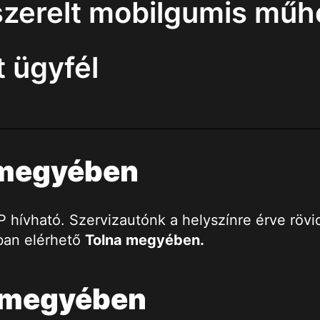
szerelt mobilgumis műh
 ügyfél
a megyében
ívható. Szervizautónk a helyszínre érve rövid i
ban elérhető
Tolna megyében.
a megyében