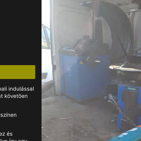
li indulással
át követően
yszínen
ez és