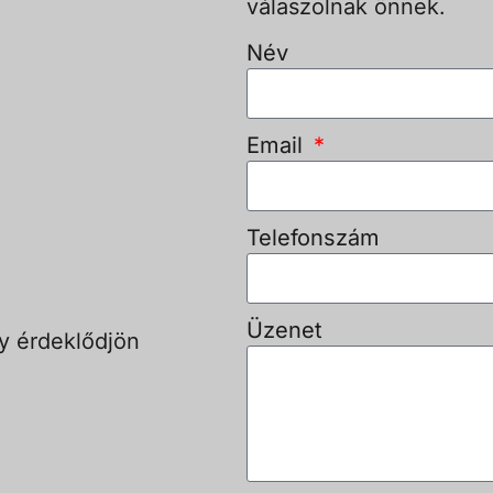
válaszolnak önnek.
Név
Email
Telefonszám
Üzenet
y érdeklődjön