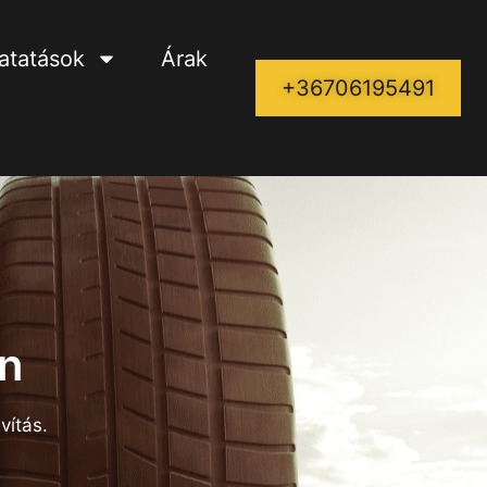
tatatások
Árak
+36706195491
n
vítás.