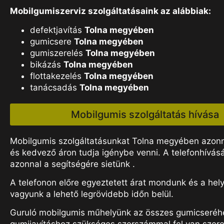
Mobilgumiszerviz szolgáltatásaink az alábbiak:
defektjavítás
Tolna megyében
gumicsere
Tolna megyében
gumiszerelés
Tolna megyében
bikázás
Tolna megyében
flottakezelés
Tolna megyében
tanácsadás
Tolna megyében
Mobilgumis szolgáltatás hívása
Mobilgumis szolgáltatásunkat Tolna megyében azonna
és kedvező áron tudja igénybe venni. A telefonhívás
azonnal a segítségére sietünk .
A telefonon előre egyeztetett árat mondunk és a hel
vagyunk a lehető legrövidebb időn belül.
Guruló mobilgumis műhelyünk az összes gumicseréh