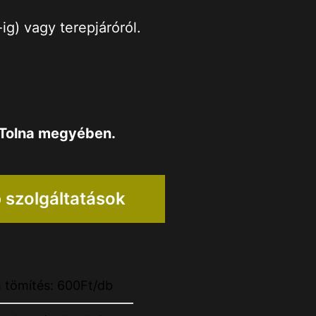
ig) vagy terepjáróról.
Tolna megyében
.
 szolgáltatások
 tömítés: 600Ft/db