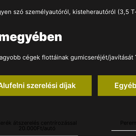
gyen szó személyautóról, kisteherautóról (3,5 T-
a megyében
agyobb cégek flottáinak gumicseréjét/javítását
Alufelni szerelési díjak
Egyéb
erék átszerelés centrírozással
Perem
20.000Ft/autó