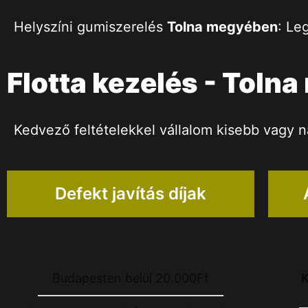
Helyszíni gumiszerelés
Tolna megyében
: Le
Flotta kezelés - Toln
Kedvező feltételekkel vállalom kisebb vagy n
Defekt javítás díjak
Budapesten belül 20.000Ft
K