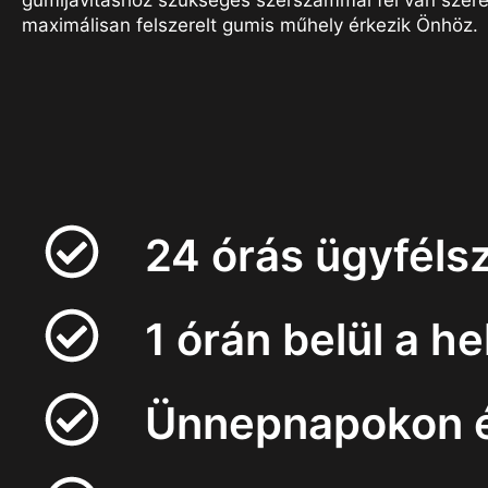
gumijavításhoz szükséges szerszámmal fel van szere
maximálisan felszerelt gumis műhely érkezik Önhöz.
24 órás ügyfélsz
1 órán belül a h
Ünnepnapokon és