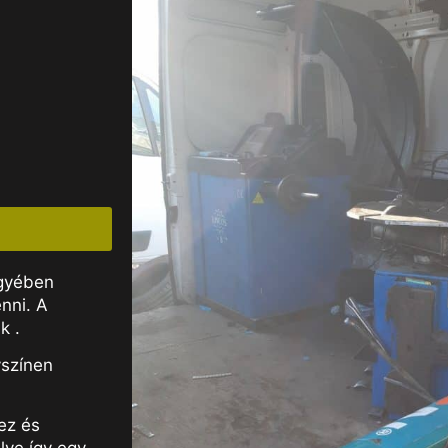
egyében
nni. A
k .
yszínen
ez és