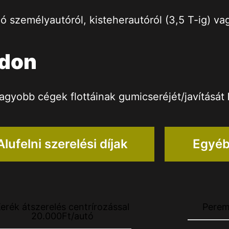
ó személyautóról, kisteherautóról (3,5 T-ig) vag
zdon
agyobb cégek flottáinak gumicseréjét/javítását
Alufelni szerelési díjak
Egyéb
erék átszerelés centrírozással
Perem
20.000Ft/autó