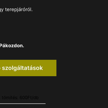
y terepjáróról.
Pákozdon
.
 szolgáltatások
 tömítés: 600Ft/db