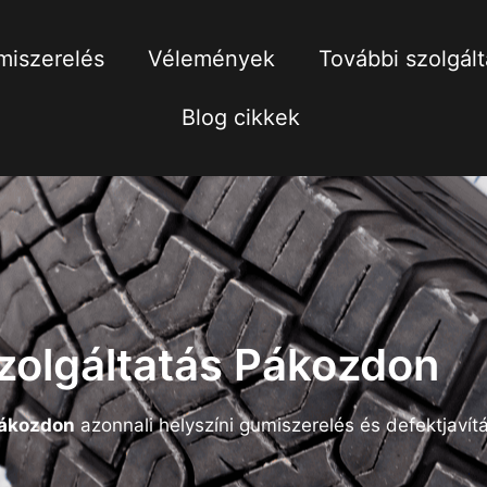
iszerelés
Vélemények
További szolgál
Blog cikkek
zolgáltatás Pákozdon
ákozdon
azonnali helyszíni gumiszerelés és defektjavítá