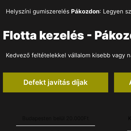
Helyszíni gumiszerelés
Pákozdon
: Legyen sz
Flotta kezelés - Páko
Kedvező feltételekkel vállalom kisebb vagy n
Defekt javítás díjak
Budapesten belül 20.000Ft
K