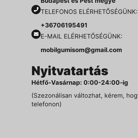
Budapest és Pest megye
TELEFONOS ELÉRHETŐSÉGÜNK:
+36706195491
E-MAIL ELÉRHETŐSÉGÜNK:
mobilgumisom@gmail.com
Nyitvatartás
Hétfő-Vasárnap: 0:00-24:00-ig
(Szezonálisan változhat, kérem, hog
telefonon)