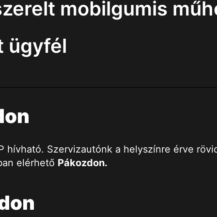
szerelt mobilgumis műh
 ügyfél
don
ívható. Szervizautónk a helyszínre érve rövid i
ban elérhető
Pákozdon.
zdon