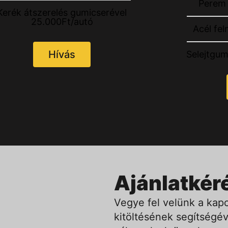
Perem 
Kerék átszerelés gumicserével
25.000Ft/autó
Acél fel
Hívás
Selejtgum
Ajánlatkér
Vegye fel velünk a kapc
kitöltésének segítségév