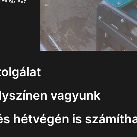
lve így egy
olgálat
elyszínen vagyunk
 hétvégén is számítha