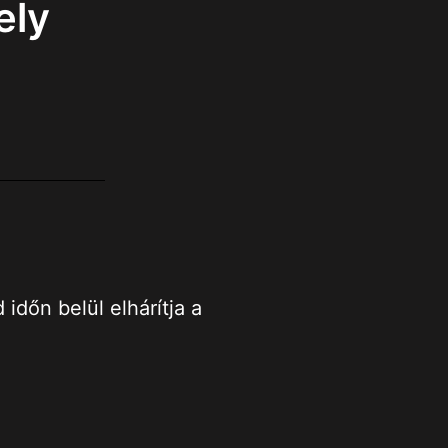
ely
dőn belül elhárítja a