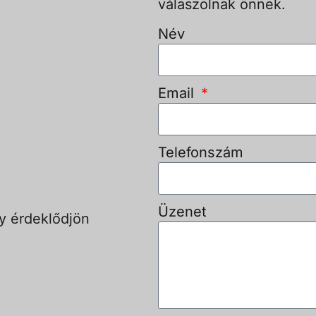
válaszolnak önnek.
Név
Email
Telefonszám
Üzenet
y érdeklődjön