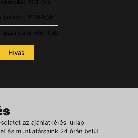
csiszolás: 700Ft/db
ni javítása: 2000Ft/db
i elszállítása: 500Ft/db
Hívás
és
solatot az ajánlatkérési űrlap
el és munkatársaink 24 órán belül