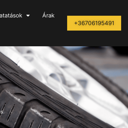
tatatások
Árak
+36706195491
s.