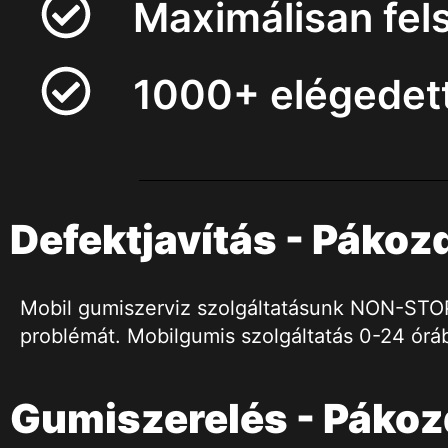
Maximálisan fel
1000+ elégedett
Defektjavítás - Pákoz
Mobil gumiszerviz szolgáltatásunk NON-STOP h
problémát. Mobilgumis szolgáltatás 0-24 órá
Gumiszerelés - Páko