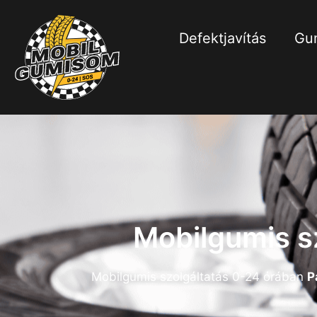
Defektjavítás
Gum
Mobilgumis s
Mobilgumis szolgáltatás 0-24 órában
P