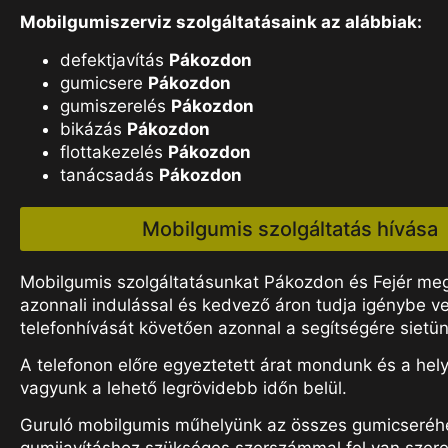
Mobilgumiszerviz szolgáltatásaink az alábbiak:
defektjavítás
Pákozdon
gumicsere
Pákozdon
gumiszerelés
Pákozdon
bikázás
Pákozdon
flottakezelés
Pákozdon
tanácsadás
Pákozdon
Mobilgumis szolgáltatás hívása
Mobilgumis szolgáltatásunkat Pákozdon és Fejér m
azonnali indulással és kedvező áron tudja igénybe ve
telefonhívását követően azonnal a segítségére sietün
A telefonon előre egyeztetett árat mondunk és a hel
vagyunk a lehető legrövidebb időn belül.
Guruló mobilgumis műhelyünk az összes gumicseréh