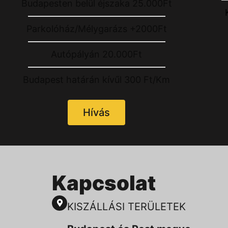
Budapesten belül éjszaka 25.000Ft
Parkolóház/Mélygarázs +2000Ft
Autópályán 20.000Ft
Budapest határán kívűl 300 Ft/Km
Hívás
Kapcsolat
KISZÁLLÁSI TERÜLETEK