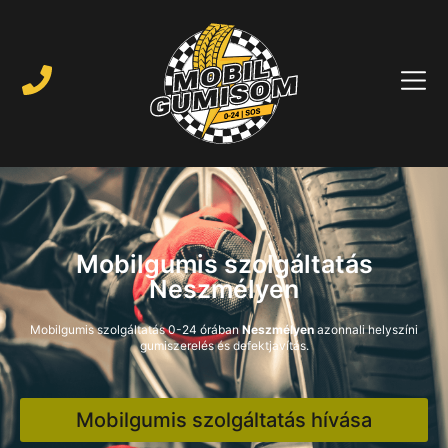
Mobilgumis szolgáltatás
Neszmélyen
Mobilgumis szolgáltatás 0-24 órában
Neszmélyen
azonnali helyszíni
gumiszerelés és defektjavítás.
Mobilgumis szolgáltatás hívása