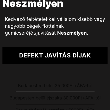
Neszmélyen
Kedvező feltételekkel vállalom kisebb vagy
nagyobb cégek flottáinak
gumicseréjét/javítását
Neszmélyen
.
DEFEKT JAVÍTÁS DÍJAK
Budapesten belül 25.000Ft+ÁFA-tól
Budapesten belül éjszaka 30.000Ft+ÁFA-tól