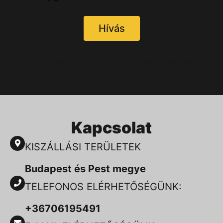
Hívás
Munka időn kívül (H-P 18:00-8:00 ) és hétvégén, illetve
ünnepnapokon ügyeleti díjat számítunk fel, melynek
értéke + 5 000 Ft + ÁFA.
Kapcsolat
KISZÁLLÁSI TERÜLETEK
Budapest és Pest megye
TELEFONOS ELÉRHETŐSÉGÜNK:
+36706195491