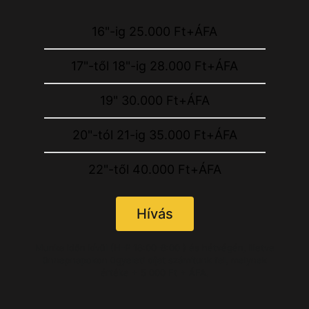
16"-ig 25.000 Ft+ÁFA
17"-től 18"-ig 28.000 Ft+ÁFA
19" 30.000 Ft+ÁFA
20"-tól 21-ig 35.000 Ft+ÁFA
22"-től 40.000 Ft+ÁFA
Hívás
Munka időn kívül (H-P 18:00-8:00 ) és hétvégén, illetve
ünnepnapokon ügyeleti díjat számítunk fel, melynek
értéke + 5 000 Ft + ÁFA.