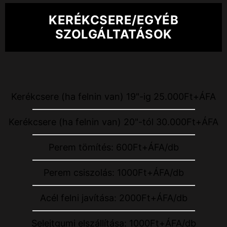
KERÉKCSERE/EGYÉB
SZOLGÁLTATÁSOK
Kerékcsere (ha felnin van) 19"-ig 25.000Ft+ÁFA
Kerékcsere (ha felnin van) 20"-tól 30.000Ft+ÁFA
Perem tömítés: 600Ft+ÁFA/db
Perem csiszolás: 1000Ft+ÁFA/db
Acél felni javítása: 2000Ft+ÁFA/db
Selejtgumi elszállítása: 1000Ft+ÁFA/db