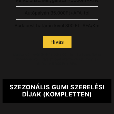
Parkolóház/Mélygarázs +5000Ft+ÁFA
Autópályán 35.000Ft+ÁFA-tól
Budapest határán kivül 300 Ft+ÁFA/Km
Hívás
Munka időn kívül (H-P 18:00-8:00 ) és hétvégén, illetve
ünnepnapokon ügyeleti díjat számítunk fel, melynek
értéke + 5 000 Ft + ÁFA.
SZEZONÁLIS GUMI SZERELÉSI
DÍJAK (KOMPLETTEN)