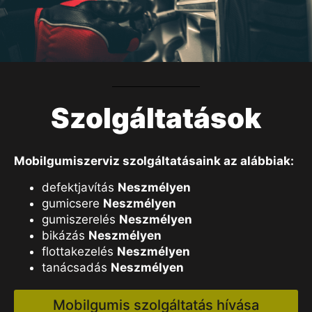
Szolgáltatások
Mobilgumiszerviz szolgáltatásaink az alábbiak:
defektjavítás
Neszmélyen
gumicsere
Neszmélyen
gumiszerelés
Neszmélyen
bikázás
Neszmélyen
flottakezelés
Neszmélyen
tanácsadás
Neszmélyen
Mobilgumis szolgáltatás hívása