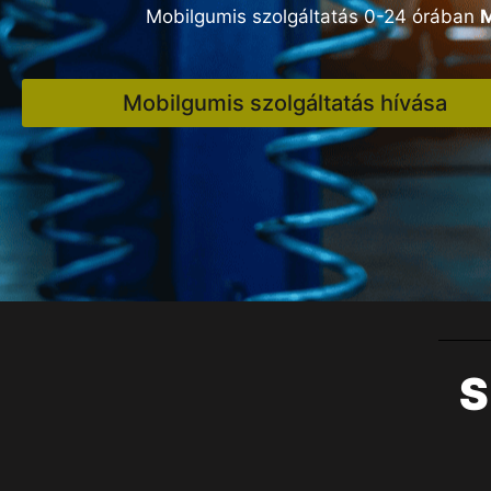
Mobilgumis szolgáltatás 0-24 órában
Mobilgumis szolgáltatás hívása
S