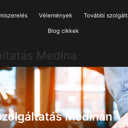
iszerelés
Vélemények
További szolgál
Blog cikkek
áltatás Medina
zolgáltatás Medinán