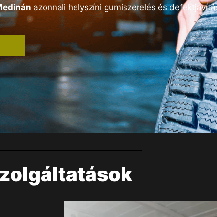
Medinán
azonnali helyszíni gumiszerelés és defektjavítá
zolgáltatások