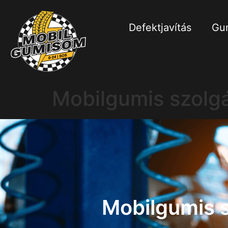
Defektjavítás
Gum
Mobilgumis szolg
Mobilgumis s