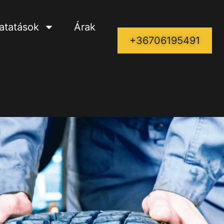
tatatások
Árak
+36706195491