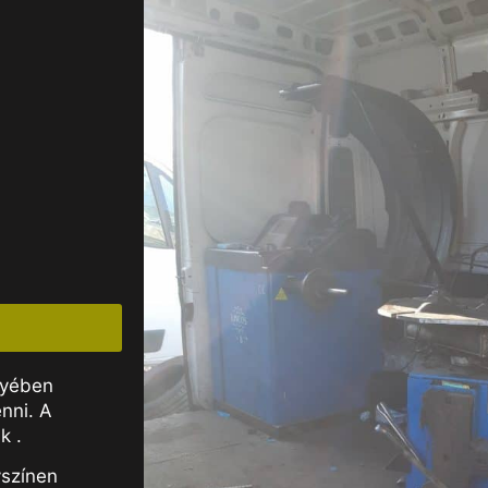
gyében
nni. A
k .
yszínen