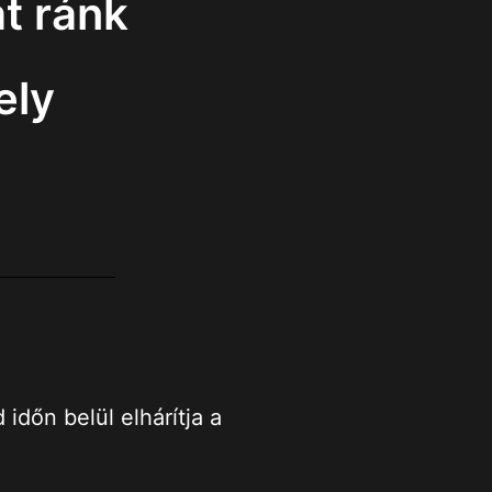
t ránk
ely
dőn belül elhárítja a