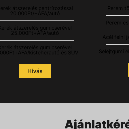
erék átszerelés centrírozással
Perem t
20.000Ft/+ÁFA/autó
Perem cs
Kerék átszerelés gumicserével
25.000Ft+ÁFA/autó
Acél felni
Kerék átszerelés gumicserével
Selejtgumi e
.000Ft+ÁFA/kisteherautó és SUV
Hívás
Ajánlatkér