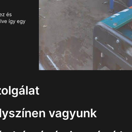
ez és
lve így egy
olgálat
elyszínen vagyunk