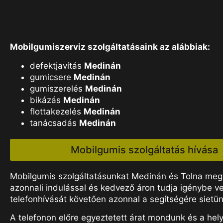
Mobilgumiszerviz szolgáltatásaink az alábbiak:
defektjavítás
Medinán
gumicsere
Medinán
gumiszerelés
Medinán
bikázás
Medinán
flottakezelés
Medinán
tanácsadás
Medinán
Mobilgumis szolgáltatás hívása
Mobilgumis szolgáltatásunkat Medinán és Tolna me
azonnali indulással és kedvező áron tudja igénybe ve
telefonhívását követően azonnal a segítségére sietün
A telefonon előre egyeztetett árat mondunk és a hel