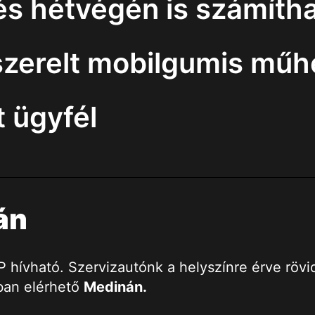
 hétvégén is számítha
szerelt mobilgumis műh
 ügyfél
án
ívható. Szervizautónk a helyszínre érve rövid i
ban elérhető
Medinán
.