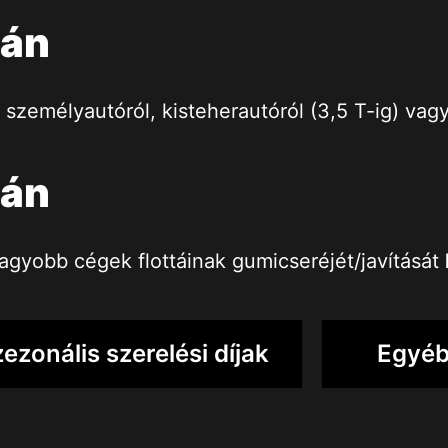
nán
 személyautóról, kisteherautóról (3,5 T-ig) vagy
nán
agyobb cégek flottáinak gumicseréjét/javítását
ezonális szerelési díjak
Egyéb