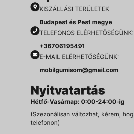
KISZÁLLÁSI TERÜLETEK
Budapest és Pest megye
TELEFONOS ELÉRHETŐSÉGÜNK:
+36706195491
E-MAIL ELÉRHETŐSÉGÜNK:
mobilgumisom@gmail.com
Nyitvatartás
Hétfő-Vasárnap: 0:00-24:00-ig
(Szezonálisan változhat, kérem, hog
telefonon)