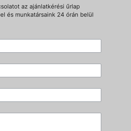
solatot az ajánlatkérési űrlap
el és munkatársaink 24 órán belül