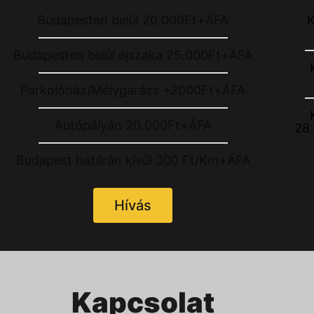
Budapesten belül 20.000Ft+ÁFA
K
Budapesten belül éjszaka 25.000Ft+ÁFA
Parkolóház/Mélygarázs +2000Ft+ÁFA
Autópályán 20.000Ft+ÁFA
28
Budapest határán kívűl 300 Ft/Km+ÁFA
Hívás
Kapcsolat