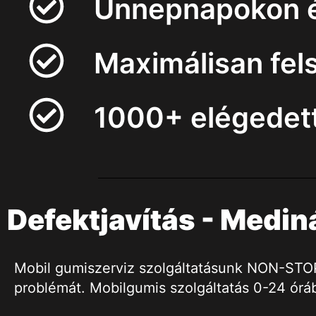
Ünnepnapokon és
Maximálisan fel
1000+ elégedett
Defektjavítás - Medin
Mobil gumiszerviz szolgáltatásunk NON-STOP h
problémát. Mobilgumis szolgáltatás 0-24 órá