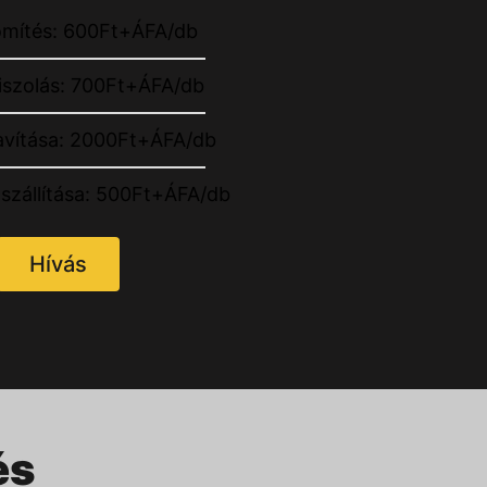
ömítés: 600Ft+ÁFA/db
iszolás: 700Ft+ÁFA/db
 javítása: 2000Ft+ÁFA/db
lszállítása: 500Ft+ÁFA/db
Hívás
és