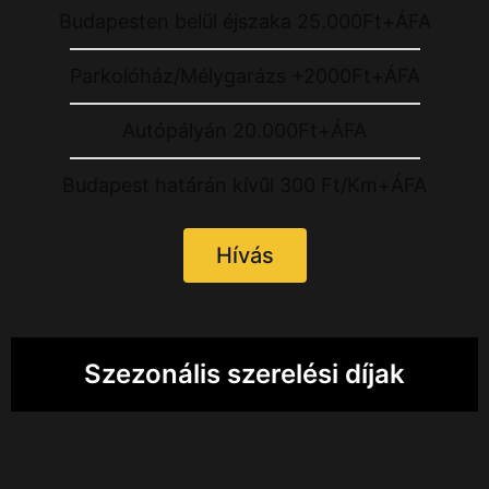
Budapesten belül éjszaka 25.000Ft+ÁFA
Parkolóház/Mélygarázs +2000Ft+ÁFA
Autópályán 20.000Ft+ÁFA
Budapest határán kívűl 300 Ft/Km+ÁFA
Hívás
Szezonális szerelési díjak