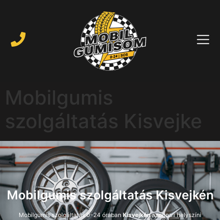
Mobilgumis
szolgáltatás Kisvejke
Mobilgumis szolgáltatás Kisvejkén
Mobilgumis szolgáltatás 0-24 órában
Kisvejkén
azonnali helyszíni