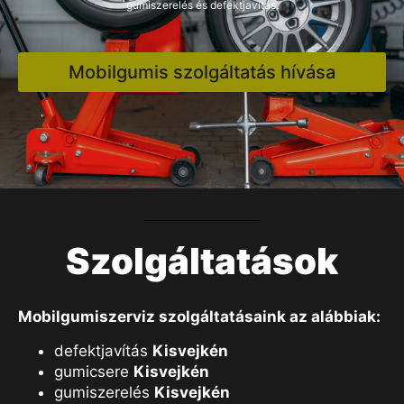
gumiszerelés és defektjavítás.
Mobilgumis szolgáltatás hívása
Szolgáltatások
Mobilgumiszerviz szolgáltatásaink az alábbiak:
defektjavítás
Kisvejkén
gumicsere
Kisvejkén
gumiszerelés
Kisvejkén