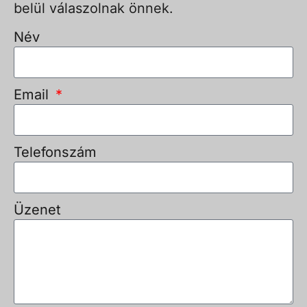
belül válaszolnak önnek.
Név
Email
Telefonszám
Üzenet