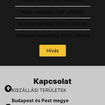
Perem tömítés: 600Ft+ÁFA/db
Perem csiszolás: 700Ft+ÁFA/db
Acél felni javítása: 2000Ft+ÁFA/db
Selejtgumi elszállítása: 500Ft+ÁFA/db
Hívás
Kapcsolat
KISZÁLLÁSI TERÜLETEK
Budapest és Pest megye