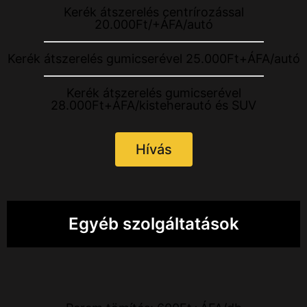
Kerék átszerelés centrírozással
20.000Ft/+ÁFA/autó
Kerék átszerelés gumicserével 25.000Ft+ÁFA/autó
Kerék átszerelés gumicserével
28.000Ft+ÁFA/kisteherautó és SUV
Hívás
Egyéb szolgáltatások