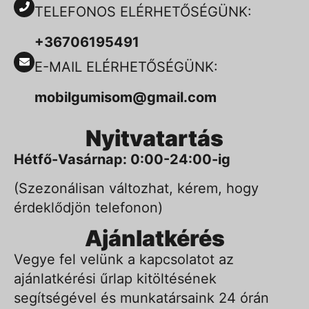
TELEFONOS ELÉRHETŐSÉGÜNK:
+36706195491
E-MAIL ELÉRHETŐSÉGÜNK:
mobilgumisom@gmail.com
Nyitvatartás
Hétfő-Vasárnap: 0:00-24:00-ig
(Szezonálisan változhat, kérem, hogy
érdeklődjön telefonon)
Ajánlatkérés
Vegye fel velünk a kapcsolatot az
ajánlatkérési űrlap kitöltésének
segítségével és munkatársaink 24 órán