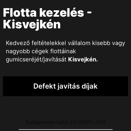
Flotta kezelés -
Kisvejkén
Kedvező feltételekkel vállalom kisebb vagy
nagyobb cégek flottáinak
gumicseréjét/javítását
Kisvejkén
.
Defekt javítás díjak
Budapesten belül 20.000Ft+ÁFA