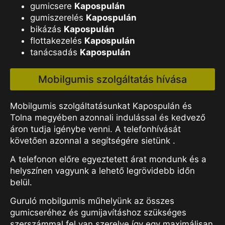
gumicsere
Kapospulán
gumiszerelés
Kapospulán
bikázás
Kapospulán
flottakezelés
Kapospulán
tanácsadás
Kapospulán
Mobilgumis szolgáltatás hívása
Mobilgumis szolgáltatásunkat Kapospulán és
Tolna megyében azonnali indulással és kedvező
áron tudja igénybe venni. A telefonhívását
követően azonnal a segítségére sietünk .
A telefonon előre egyeztetett árat mondunk és a
helyszínen vagyunk a lehető legrövidebb időn
belül.
Guruló mobilgumis műhelyünk az összes
gumicseréhez és gumijavításhoz szükséges
szerszámmal fel van szerelve így egy maximálisan