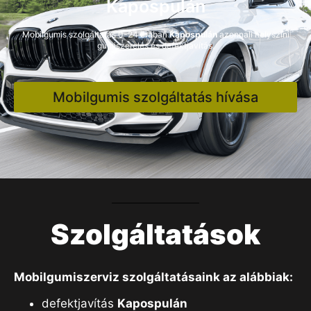
Kapospulán
Mobilgumis szolgáltatás 0-24 órában
Kapospulán
azonnali helyszíni
gumiszerelés és defektjavítás.
Mobilgumis szolgáltatás hívása
Szolgáltatások
Mobilgumiszerviz szolgáltatásaink az alábbiak:
defektjavítás
Kapospulán