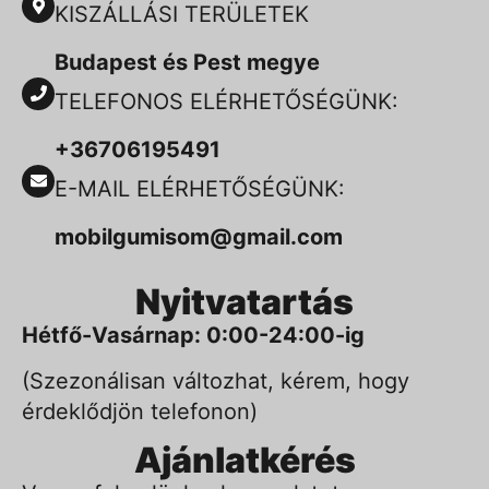
KISZÁLLÁSI TERÜLETEK
Budapest és Pest megye
TELEFONOS ELÉRHETŐSÉGÜNK:
+36706195491
E-MAIL ELÉRHETŐSÉGÜNK:
mobilgumisom@gmail.com
Nyitvatartás
Hétfő-Vasárnap: 0:00-24:00-ig
(Szezonálisan változhat, kérem, hogy
érdeklődjön telefonon)
Ajánlatkérés