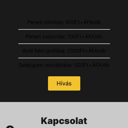
Perem tömítés: 600Ft+ÁFA/db
Perem csiszolás: 700Ft+ÁFA/db
Acél felni javítása: 2000Ft+ÁFA/db
Selejtgumi elszállítása: 500Ft+ÁFA/db
Hívás
Kapcsolat