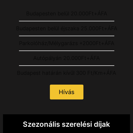
Budapesten belül 20.000Ft+ÁFA
Budapesten belül éjszaka 25.000Ft+ÁFA
Parkolóház/Mélygarázs +2000Ft+ÁFA
Autópályán 20.000Ft+ÁFA
Budapest határán kívűl 300 Ft/Km+ÁFA
Hívás
Szezonális szerelési díjak