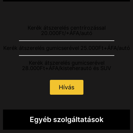
Kerék átszerelés centrírozással
20.000Ft/+ÁFA/autó
Kerék átszerelés gumicserével 25.000Ft+ÁFA/autó
Kerék átszerelés gumicserével
28.000Ft+ÁFA/kisteherautó és SUV
Hívás
Egyéb szolgáltatások