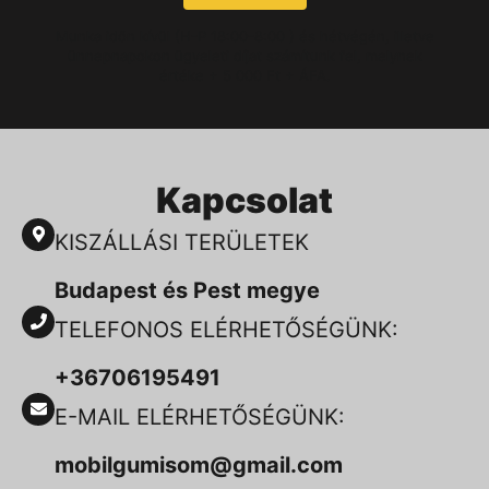
Munka időn kívül (H-P 18:00-8:00 ) és hétvégén, illetve
ünnepnapokon ügyeleti díjat számítunk fel, melynek
értéke + 5 000 Ft + ÁFA.
Kapcsolat
KISZÁLLÁSI TERÜLETEK
Budapest és Pest megye
TELEFONOS ELÉRHETŐSÉGÜNK:
+36706195491
E-MAIL ELÉRHETŐSÉGÜNK:
mobilgumisom@gmail.com