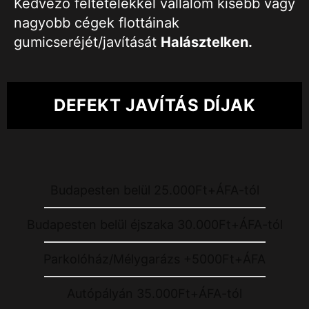
Kedvező feltételekkel vállalom kisebb vagy
nagyobb cégek flottáinak
gumicseréjét/javítását
Halásztelken.
DEFEKT JAVÍTÁS DÍJAK
Budapesten belül 25.000Ft+ÁFA-tól
Budapesten belül éjszaka 30.000Ft+ÁFA-tól
Parkolóház/Mélygarázs +5000Ft+ÁFA
Autópályán 35.000Ft+ÁFA-tól