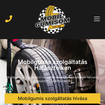
Mobilgumis szolgáltatás
Halásztelken
Mobilgumis szolgáltatás 0-24 órában
Halásztelken
azonnali helyszíni
gumiszerelés és defektjavítás.
Mobilgumis szolgáltatás hívása