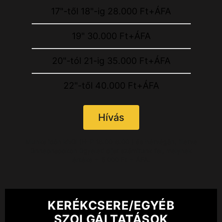
17"-től 18"-ig 28.000 Ft+ÁFA
19" 30.000 Ft+ÁFA
20"-tól 21-ig 35.000 Ft+ÁFA
22"-től 40.000 Ft+ÁFA
Hívás
Munka időn kívül (H-P 18:00-8:00 ) és hétvégén, illetve
ünnepnapokon ügyeleti díjat számítunk fel, melynek
értéke + 5 000 Ft + ÁFA.
KERÉKCSERE/EGYÉB
SZOLGÁLTATÁSOK