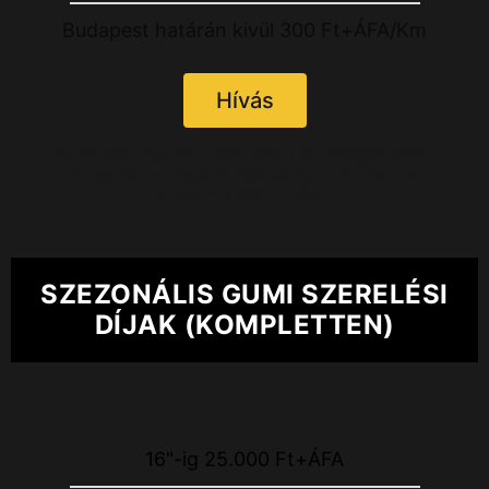
Budapest határán kivül 300 Ft+ÁFA/Km
Hívás
Munka időn kívül (H-P 18:00-8:00 ) és hétvégén, illetve
ünnepnapokon ügyeleti díjat számítunk fel, melynek
értéke + 5 000 Ft + ÁFA.
SZEZONÁLIS GUMI SZERELÉSI
DÍJAK (KOMPLETTEN)
16"-ig 25.000 Ft+ÁFA