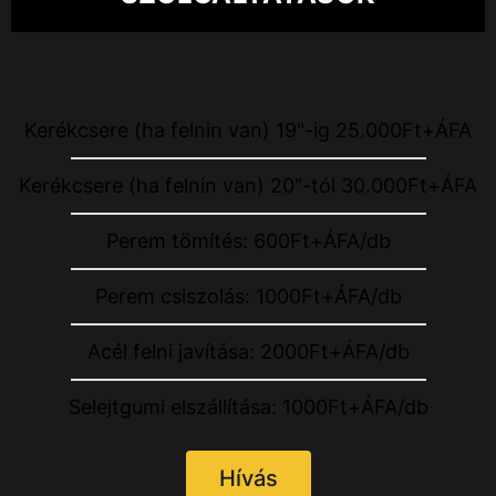
Kerékcsere (ha felnin van) 19"-ig 25.000Ft+ÁFA
Kerékcsere (ha felnin van) 20"-tól 30.000Ft+ÁFA
Perem tömítés: 600Ft+ÁFA/db
Perem csiszolás: 1000Ft+ÁFA/db
Acél felni javítása: 2000Ft+ÁFA/db
Selejtgumi elszállítása: 1000Ft+ÁFA/db
Hívás