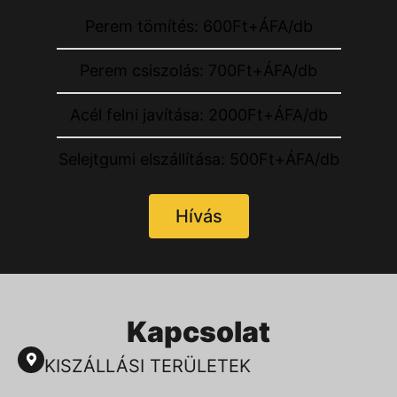
Perem tömítés: 600Ft+ÁFA/db
Perem csiszolás: 700Ft+ÁFA/db
Acél felni javítása: 2000Ft+ÁFA/db
Selejtgumi elszállítása: 500Ft+ÁFA/db
Hívás
Kapcsolat
KISZÁLLÁSI TERÜLETEK