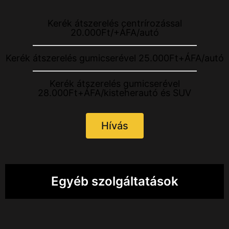
Kerék átszerelés centrírozással
20.000Ft/+ÁFA/autó
Kerék átszerelés gumicserével 25.000Ft+ÁFA/autó
Kerék átszerelés gumicserével
28.000Ft+ÁFA/kisteherautó és SUV
Hívás
Egyéb szolgáltatások