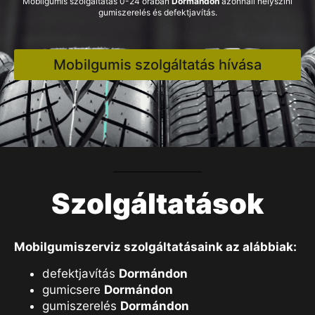
Mobilgumis szolgáltatás 0-24 órában
Dormándon
azonnali helyszíni
gumiszerelés és defektjavítás.
Mobilgumis szolgáltatás hívása
Szolgáltatások
Mobilgumiszerviz szolgáltatásaink az alábbiak:
defektjavítás
Dormándon
gumicsere
Dormándon
gumiszerelés
Dormándon