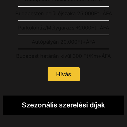
Budapesten belül éjszaka 25.000Ft+ÁFA
Parkolóház/Mélygarázs +2000Ft+ÁFA
Autópályán 20.000Ft+ÁFA
Budapest határán kívűl 300 Ft/Km+ÁFA
Hívás
Szezonális szerelési díjak