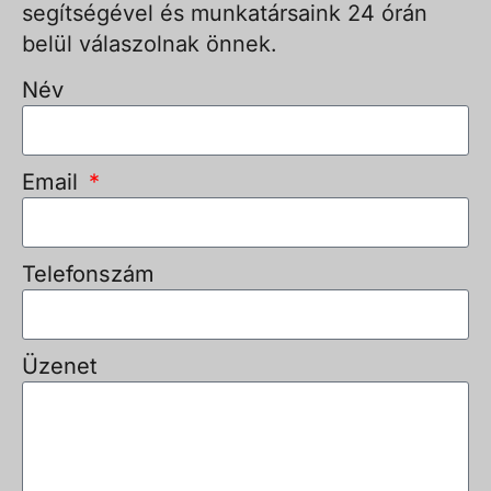
segítségével és munkatársaink 24 órán
belül válaszolnak önnek.
Név
Email
Telefonszám
Üzenet