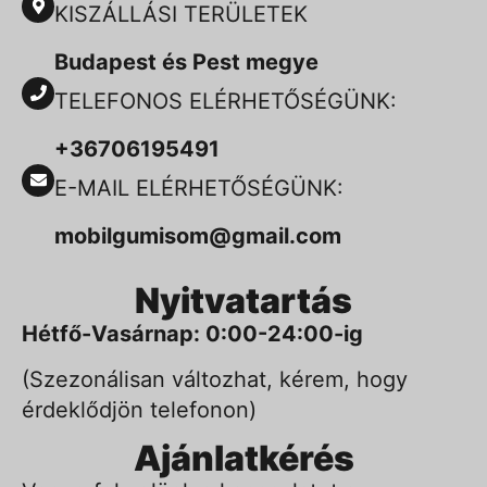
KISZÁLLÁSI TERÜLETEK
Budapest és Pest megye
TELEFONOS ELÉRHETŐSÉGÜNK:
+36706195491
E-MAIL ELÉRHETŐSÉGÜNK:
mobilgumisom@gmail.com
Nyitvatartás
Hétfő-Vasárnap: 0:00-24:00-ig
(Szezonálisan változhat, kérem, hogy
érdeklődjön telefonon)
Ajánlatkérés