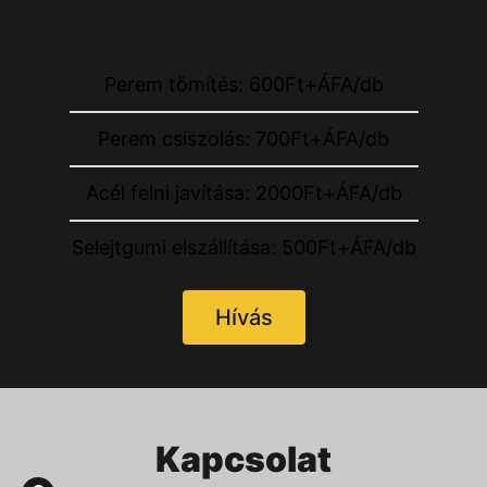
Perem tömítés: 600Ft+ÁFA/db
Perem csiszolás: 700Ft+ÁFA/db
Acél felni javítása: 2000Ft+ÁFA/db
Selejtgumi elszállítása: 500Ft+ÁFA/db
Hívás
Kapcsolat