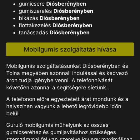
gumicsere
Diósberényben
gumiszerelés
Diósberényben
bikázás
Diósberényben
flottakezelés
Diósberényben
tanácsadás
Diósberényben
Mobilgumis szolgáltatás hívása
Mobilgumis szolgáltatásunkat Diósberényben és
Tolna megyében azonnali indulással és kedvező
áron tudja igénybe venni. A telefonhívását
követően azonnal a segítségére sietünk .
A telefonon előre egyeztetett árat mondunk és a
helyszínen vagyunk a lehető legrövidebb időn
belül.
Guruló mobilgumis műhelyünk az összes
gumicseréhez és gumijavításhoz szükséges
szerszámmal fel van szerelve így egy maximálisan