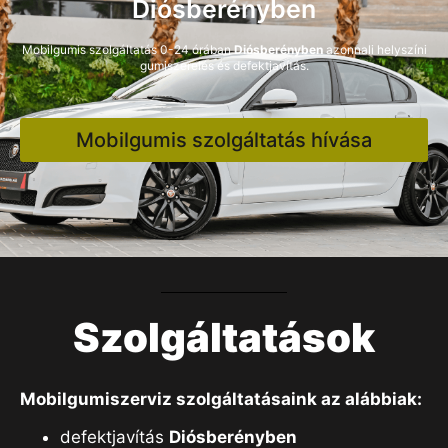
Diósberényben
Mobilgumis szolgáltatás 0-24 órában
Diósberényben
azonnali helyszíni
gumiszerelés és defektjavítás.
Mobilgumis szolgáltatás hívása
Szolgáltatások
Mobilgumiszerviz szolgáltatásaink az alábbiak:
defektjavítás
Diósberényben