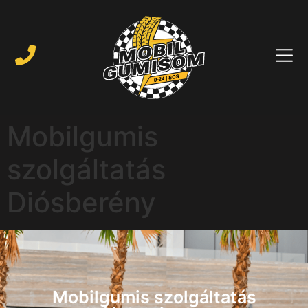
Mobilgumis
szolgáltatás
Diósberény
Mobilgumis szolgáltatás