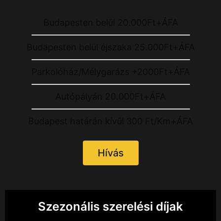
Budapesten belül 20.000Ft+ÁFA
Budapesten belül éjszaka 25.000Ft+ÁFA
Parkolóház/Mélygarázs +2000Ft+ÁFA
Autópályán 20.000Ft+ÁFA
Budapest határán kívűl 300 Ft/Km+ÁFA
Hívás
Szezonális szerelési díjak