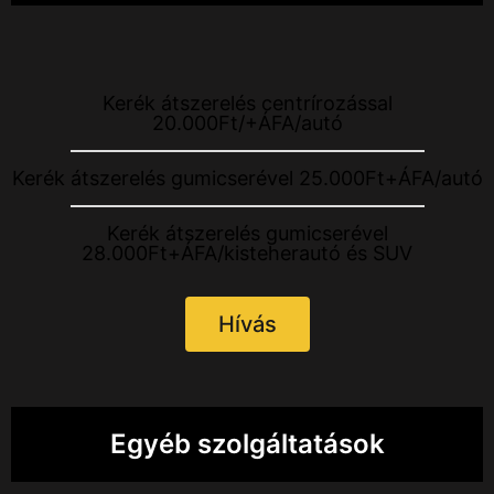
Kerék átszerelés centrírozással
20.000Ft/+ÁFA/autó
Kerék átszerelés gumicserével 25.000Ft+ÁFA/autó
Kerék átszerelés gumicserével
28.000Ft+ÁFA/kisteherautó és SUV
Hívás
Egyéb szolgáltatások