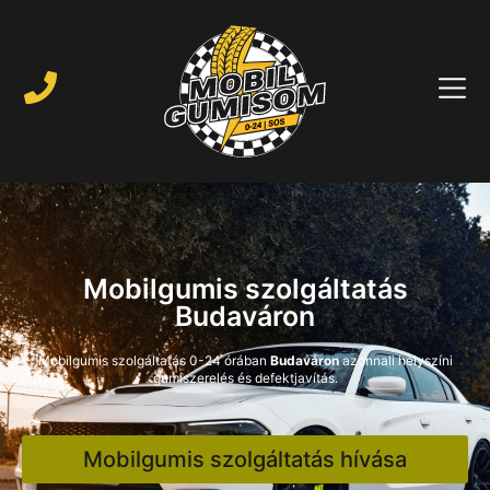
Mobilgumis szolgáltatás
Budaváron
Mobilgumis szolgáltatás 0-24 órában
Budaváron
azonnali helyszíni
gumiszerelés és defektjavítás.
Mobilgumis szolgáltatás hívása