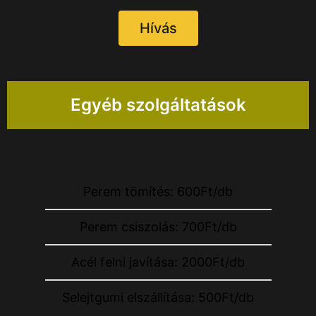
Hívás
Egyéb szolgáltatások
Perem tömítés: 600Ft/db
Perem csiszolás: 700Ft/db
Acél felni javítása: 2000Ft/db
Selejtgumi elszállítása: 500Ft/db