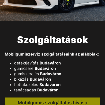
Szolgáltatások
Mobilgumiszerviz szolgáltatásaink az alábbiak:
defektjavítás
Budaváron
gumicsere
Budaváron
gumiszerelés
Budaváron
bikázás
Budaváron
flottakezelés
Budaváron
tanácsadás
Budaváron
Mobilgumis szolgáltatás hívása