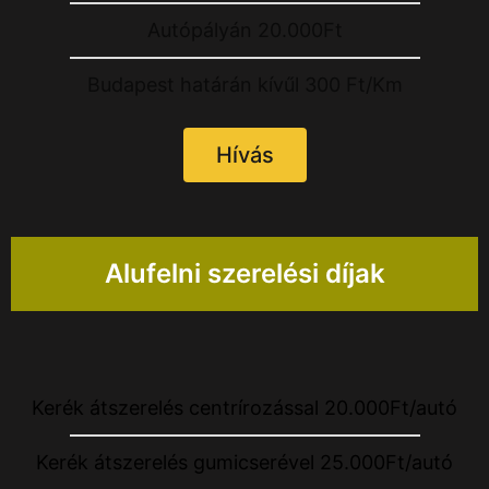
Autópályán 20.000Ft
Budapest határán kívűl 300 Ft/Km
Hívás
Alufelni szerelési díjak
Kerék átszerelés centrírozással 20.000Ft/autó
Kerék átszerelés gumicserével 25.000Ft/autó