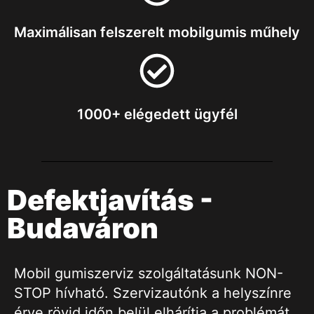
Maximálisan felszerelt mobilgumis műhely
1000+ elégedett ügyfél
Defektjavítás -
Budaváron
Mobil gumiszerviz szolgáltatásunk NON-
STOP hívható. Szervizautónk a helyszínre
érve rövid időn belül elhárítja a problémát.