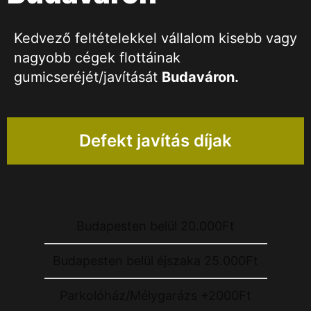
Kedvező feltételekkel vállalom kisebb vagy
nagyobb cégek flottáinak
gumicseréjét/javítását
Budaváron
.
Defekt javítás díjak
Budapesten belül 20.000Ft
Budapesten belül éjszaka 25.000Ft
Parkolóház/Mélygarázs +2000Ft