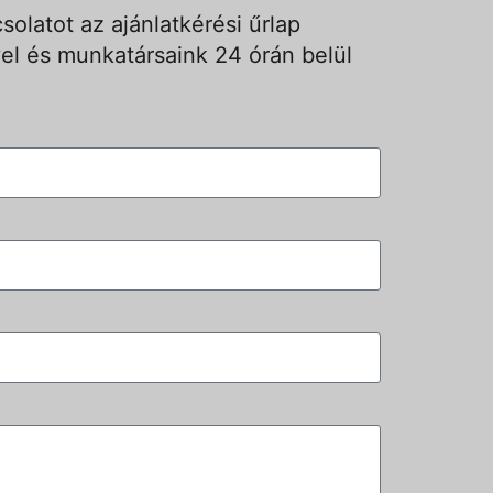
solatot az ajánlatkérési űrlap
el és munkatársaink 24 órán belül