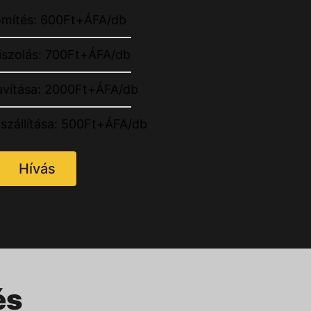
ömítés: 600Ft+ÁFA/db
iszolás: 700Ft+ÁFA/db
 javítása: 2000Ft+ÁFA/db
lszállítása: 500Ft+ÁFA/db
Hívás
és