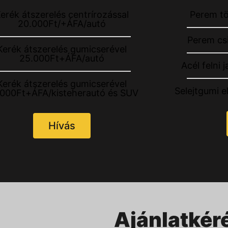
erék átszerelés centrírozással
Perem t
20.000Ft/+ÁFA/autó
Perem cs
Kerék átszerelés gumicserével
25.000Ft+ÁFA/autó
Acél felni
Kerék átszerelés gumicserével
Selejtgumi e
.000Ft+ÁFA/kisteherautó és SUV
Hívás
Ajánlatkér