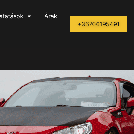
tatatások
Árak
+36706195491