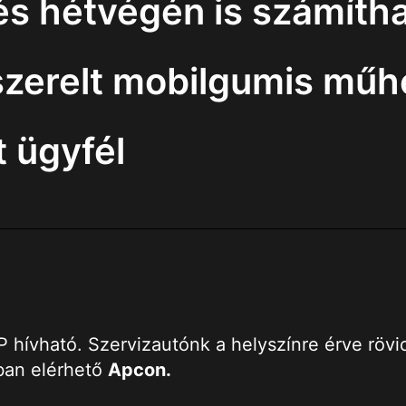
 hétvégén is számítha
szerelt mobilgumis műh
 ügyfél
ívható. Szervizautónk a helyszínre érve rövid i
ban elérhető
Apcon
.