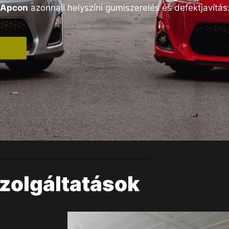
Apcon
azonnali helyszíni gumiszerelés és defektjavítás
zolgáltatások