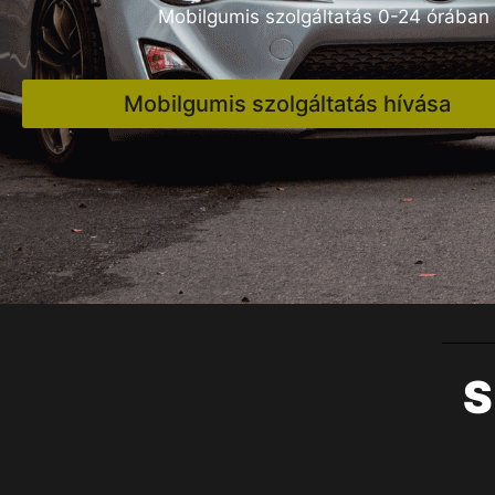
Mobilgumis szolgáltatás 0-24 órában
Mobilgumis szolgáltatás hívása
S