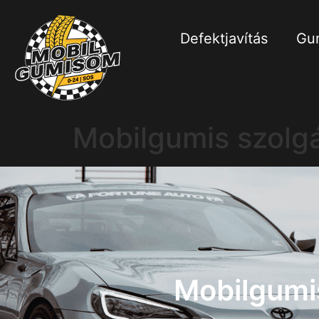
Defektjavítás
Gum
Mobilgumis szolgá
Mobilgumi