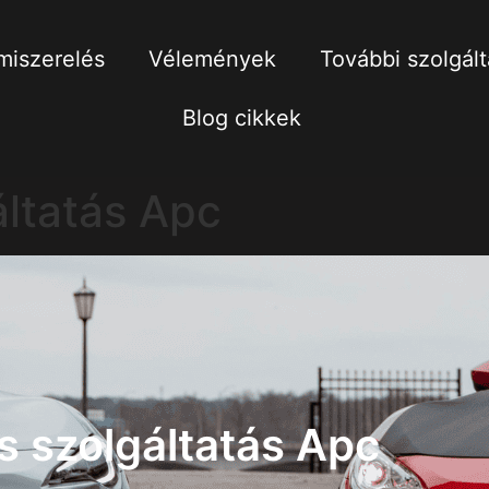
iszerelés
Vélemények
További szolgál
Blog cikkek
ltatás Apc
s szolgáltatás Apc