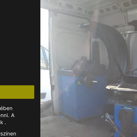
yében
nni. A
k .
yszínen