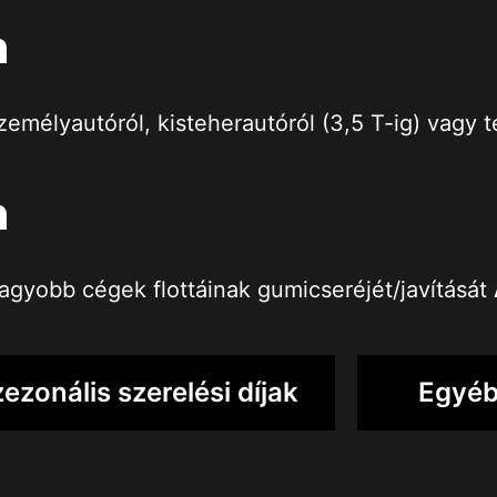
n
emélyautóról, kisteherautóról (3,5 T-ig) vagy t
n
agyobb cégek flottáinak gumicseréjét/javítását
ezonális szerelési díjak
Egyéb