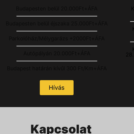
Budapesten belül 20.000Ft+ÁFA
K
Budapesten belül éjszaka 25.000Ft+ÁFA
Parkolóház/Mélygarázs +2000Ft+ÁFA
Autópályán 20.000Ft+ÁFA
28
Budapest határán kívűl 300 Ft/Km+ÁFA
Hívás
Kapcsolat