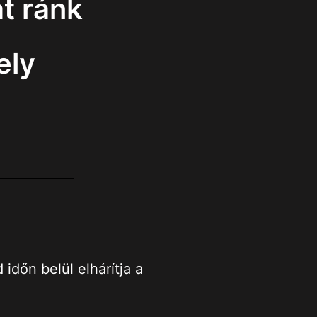
t ránk
ely
dőn belül elhárítja a