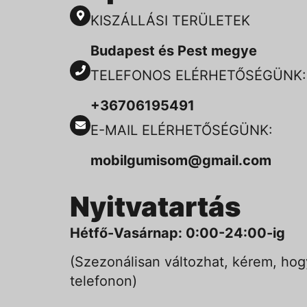
KISZÁLLÁSI TERÜLETEK
Budapest és Pest megye
TELEFONOS ELÉRHETŐSÉGÜNK:
+36706195491
E-MAIL ELÉRHETŐSÉGÜNK:
mobilgumisom@gmail.com
Nyitvatartás
Hétfő-Vasárnap: 0:00-24:00-ig
(Szezonálisan változhat, kérem, hog
telefonon)