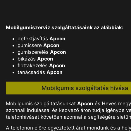
Mobilgumiszerviz szolgáltatásaink az alábbiak:
defektjavítás
Apcon
gumicsere
Apcon
gumiszerelés
Apcon
bikázás
Apcon
flottakezelés
Apcon
tanácsadás
Apcon
Mobilgumis szolgáltatás hívása
Mobilgumis szolgáltatásunkat
Apcon
és Heves meg
azonnali indulással és kedvező áron tudja igénybe ve
telefonhívását követően azonnal a segítségére sietün
A telefonon előre egyeztetett árat mondunk és a hel