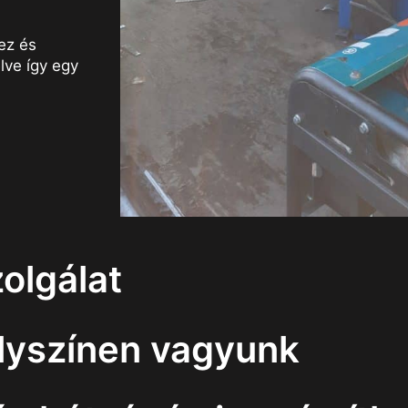
ez és
lve így egy
olgálat
elyszínen vagyunk