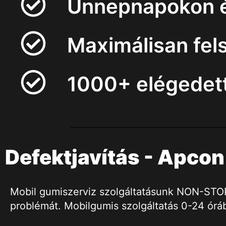
Ünnepnapokon és
Maximálisan fel
1000+ elégedett
Defektjavítás - Apcon
Mobil gumiszerviz szolgáltatásunk NON-STOP h
problémát. Mobilgumis szolgáltatás 0-24 órá