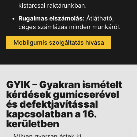
kistarcsai raktárunkban.
Rugalmas elszámolás:
Átlátható,
céges számlázás minden munkáról.
Mobilgumis szolgáltatás hívása
GYIK – Gyakran ismételt
kérdések gumicserével
és defektjavítással
kapcsolatban a 16.
kerületben
Milyen gyorsan értek ki