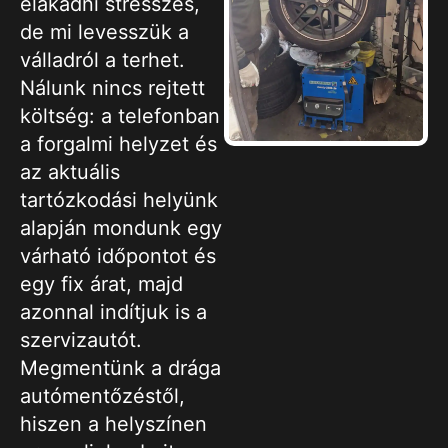
elakadni stresszes,
de mi levesszük a
válladról a terhet.
Nálunk nincs rejtett
költség: a telefonban
a forgalmi helyzet és
az aktuális
tartózkodási helyünk
alapján mondunk egy
várható időpontot és
egy fix árat, majd
azonnal indítjuk is a
szervizautót.
Megmentünk a drága
autómentőzéstől,
hiszen a helyszínen