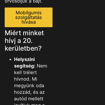
orvosoljuk a bajt.
Mobilgumis
szolgáltatás
hívása
Miért minket
hívj a 20.
kerületben?
Helyszíni
segítség:
Nem
kell trélert
hívnod. Mi
megyünk oda
hozzád, és az
autód mellett