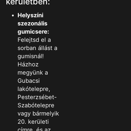
kerületben:
Helyszíni
szezonális
gumicsere:
Felejtsd el a
sorban állást a
gumisnál!
Házhoz
megyünk a
Gubacsi
lakótelepre,
Pesterzsébet-
Szabótelepre
vagy bármelyik
20. kerületi
címre, és az