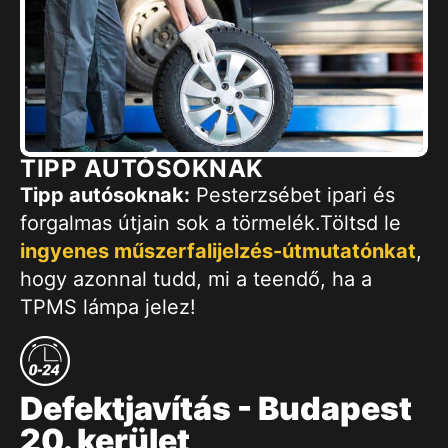
TIPP AUTÓSOKNAK
Tipp autósoknak:
Pesterzsébet ipari és
forgalmas útjain sok a törmelék.Töltsd le
ingyenes műszerfalijelzés-útmutatónkat
,
hogy azonnal tudd, mi a teendő, ha a
TPMS lámpa jelez!
Defektjavítás - Budapest
20. kerület