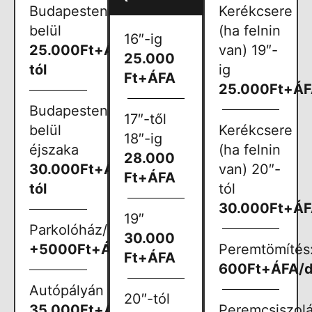
Budapesten
Kerékcsere
belül
(ha felnin
16″-ig
25.000Ft+ÁFA-
van) 19″-
25.000
tól
ig
Ft+ÁFA
25.000Ft+Á
Budapesten
17″-től
belül
Kerékcsere
18″-ig
éjszaka
(ha felnin
28.000
30.000Ft+ÁFA-
van) 20″-
Ft+ÁFA
tól
tól
30.000Ft+Á
19″
Parkolóház/Mélygarázs
30.000
+5000Ft+ÁFA
Peremtömítés
Ft+ÁFA
600Ft+ÁFA/
Autópályán
20″-tól
35.000Ft+ÁFA-
Peremcsiszolá