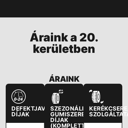
Áraink a 20.
kerületben
ÁRAINK
DEFEKTJAVÍTÁS
SZEZONÁLIS
KERÉKCSERE
DÍJAK
GUMISZERELÉSI
SZOLGÁLTAT
DÍJAK
(KOMPLETTEN)