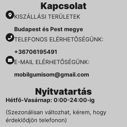
Kapcsolat
KISZÁLLÁSI TERÜLETEK
Budapest és Pest megye
TELEFONOS ELÉRHETŐSÉGÜNK:
+36706195491
E-MAIL ELÉRHETŐSÉGÜNK:
mobilgumisom@gmail.com
Nyitvatartás
Hétfő-Vasárnap: 0:00-24:00-ig
(Szezonálisan változhat, kérem, hogy
érdeklődjön telefonon)