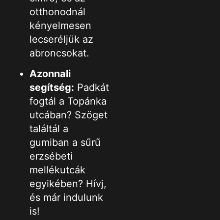
otthonodnál
kényelmesen
lecseréljük az
abroncsokat.
Azonnali
segítség:
Padkát
fogtál a Topánka
utcában? Szöget
találtál a
gumiban a sűrű
erzsébeti
mellékutcák
egyikében? Hívj,
és már indulunk
is!