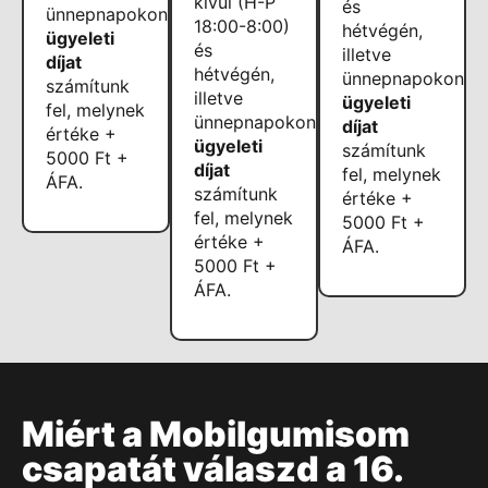
kívül (H-P
és
ünnepnapokon
18:00-8:00)
hétvégén,
ügyeleti
és
illetve
díjat
hétvégén,
ünnepnapokon
számítunk
illetve
ügyeleti
fel, melynek
ünnepnapokon
díjat
értéke +
ügyeleti
számítunk
5000 Ft +
díjat
fel, melynek
ÁFA.
számítunk
értéke +
fel, melynek
5000 Ft +
értéke +
ÁFA.
5000 Ft +
ÁFA.
Miért a Mobilgumisom
csapatát válaszd a 16.