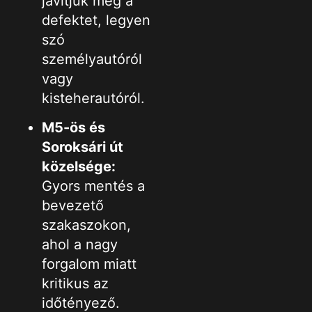
javítjuk meg a
defektet, legyen
szó
személyautóról
vagy
kisteherautóról.
M5-ös és
Soroksári út
közelsége:
Gyors mentés a
bevezető
szakaszokon,
ahol a nagy
forgalom miatt
kritikus az
időtényező.