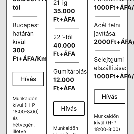
21-ig
tól
1000Ft+ÁFA
35.000
Ft+ÁFA
Budapest
Acél felni
határán
javítása:
22″-től
kívül
2000Ft+ÁFA
40.000
300
Ft+ÁFA
Ft+ÁFA/Km
Selejtgumi
elszállítása:
Gumitárolás:
1000Ft+ÁFA
Hívás
12.000
Ft+ÁFA
Hívás
Munkaidőn
kívül (H-P
Hívás
18:00-8:00)
Munkaidőn
és
kívül (H-P
hétvégén,
Munkaidőn
18:00-8:00)
illetve