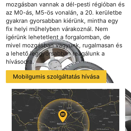
mozgásban vannak a dél-pesti régióban és
az M0-ás, M5-ös vonalán, a 20. kerületbe
gyakran gyorsabban kiérünk, mintha egy
fix helyi műhelyben várakoznál. Nem
ígérünk lehetetlent a forgalomban, de
mivel mozgásban vagyunk, rugalmasan és
a lehető leggyorsabban reagálunk a
hívásodra.
Mobilgumis szolgáltatás hívása