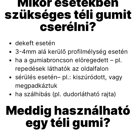
Mikor esetekben
szükséges téli gumit
cserélni?
dekeft esetén
3-4mm alá kerülő profilmélység esetén
ha a gumiabroncson elöregedett – pl.
repedések láthatók az oldalfalon
sérülés esetén– pl.: kiszúródott, vagy
megpadkáztuk
ha szálhibás (pl. dudorlátható rajta)
Meddig használható
egy téli gumi?