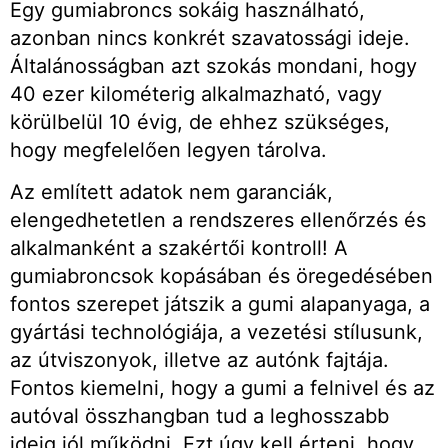
Egy gumiabroncs sokáig használható,
azonban nincs konkrét szavatossági ideje.
Általánosságban azt szokás mondani, hogy
40 ezer kilométerig alkalmazható, vagy
körülbelül 10 évig, de ehhez szükséges,
hogy megfelelően legyen tárolva.
Az említett adatok nem garanciák,
elengedhetetlen a rendszeres ellenőrzés és
alkalmanként a szakértői kontroll! A
gumiabroncsok kopásában és öregedésében
fontos szerepet játszik a gumi alapanyaga, a
gyártási technológiája, a vezetési stílusunk,
az útviszonyok, illetve az autónk fajtája.
Fontos kiemelni, hogy a gumi a felnivel és az
autóval összhangban tud a leghosszabb
ideig jól működni. Ezt úgy kell érteni, hogy