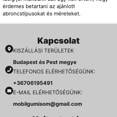
érdemes betartani az ajánlott
abroncstípusokat és méreteket.
Kapcsolat
KISZÁLLÁSI TERÜLETEK
Budapest és Pest megye
TELEFONOS ELÉRHETŐSÉGÜNK:
+36706195491
E-MAIL ELÉRHETŐSÉGÜNK:
mobilgumisom@gmail.com