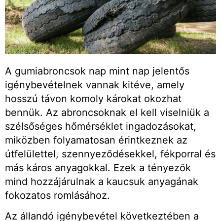
A gumiabroncsok nap mint nap jelentős
igénybevételnek vannak kitéve, amely
hosszú távon komoly károkat okozhat
bennük. Az abroncsoknak el kell viselniük a
szélsőséges hőmérséklet ingadozásokat,
miközben folyamatosan érintkeznek az
útfelülettel, szennyeződésekkel, fékporral és
más káros anyagokkal.
Ezek a tényezők
mind hozzájárulnak a kaucsuk anyagának
fokozatos romlásához.
Az állandó igénybevétel következtében a