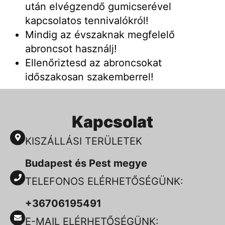
után elvégzendő gumicserével
kapcsolatos tennivalókról!
Mindig az évszaknak megfelelő
abroncsot használj!
Ellenőriztesd az abroncsokat
időszakosan szakemberrel!
Kapcsolat
KISZÁLLÁSI TERÜLETEK
Budapest és Pest megye
TELEFONOS ELÉRHETŐSÉGÜNK:
+36706195491
E-MAIL ELÉRHETŐSÉGÜNK: