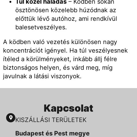
Túl közel haladás
– Ködben sokan
ösztönösen közelebb húzódnak az
előttük lévő autóhoz, ami rendkívül
balesetveszélyes.
A ködben való vezetés különösen nagy
koncentrációt igényel. Ha túl veszélyesnek
ítéled a körülményeket, inkább állj félre
biztonságos helyen, és várd meg, míg
javulnak a látási viszonyok.
Kapcsolat
KISZÁLLÁSI TERÜLETEK
Budapest és Pest megye