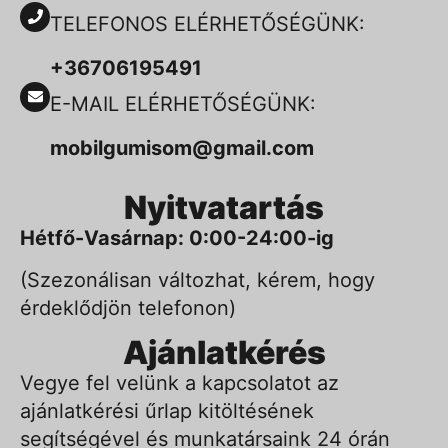
TELEFONOS ELÉRHETŐSÉGÜNK:
+36706195491
E-MAIL ELÉRHETŐSÉGÜNK:
mobilgumisom@gmail.com
Nyitvatartás
Hétfő-Vasárnap: 0:00-24:00-ig
(Szezonálisan változhat, kérem, hogy
érdeklődjön telefonon)
Ajánlatkérés
Vegye fel velünk a kapcsolatot az
ajánlatkérési űrlap kitöltésének
segítségével és munkatársaink 24 órán