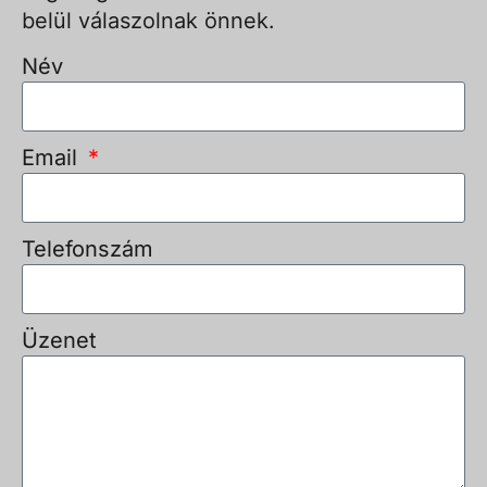
belül válaszolnak önnek.
Név
Email
Telefonszám
Üzenet