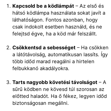
Kapcsold be a ködlámpát
– Az első és
hátsó ködlámpa használata sokat javít a
láthatóságon. Fontos azonban, hogy
csak indokolt esetben használd, és ne
felejtsd égve, ha a köd már felszállt.
Csökkentsd a sebességet
– Ha csökken
a látótávolság, automatikusan lassíts. Így
több időd marad reagálni a hirtelen
felbukkanó akadályokra.
Tarts nagyobb követési távolságot
– A
sűrű ködben ne kövesd túl szorosan az
előtted haladót. Ha ő fékez, legyen időd
biztonságosan megállni.